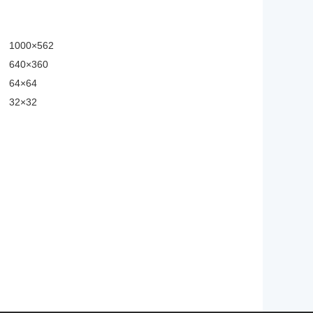
1000×562
640×360
64×64
32×32