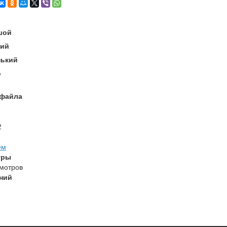
шой
ий
ький
о
 файла
2
ем
тры
мотров
ний