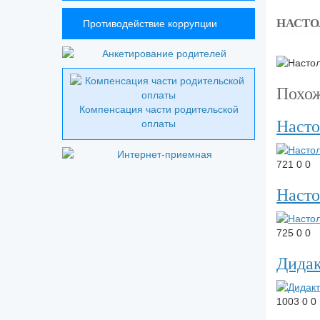
НАСТО
Противодействие коррупции
Похо
Компенсация части родительской
Насто
оплаты
721
0
0
Насто
725
0
0
Дидак
1003
0
0