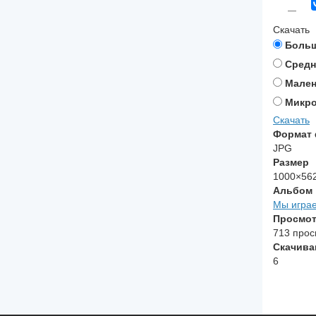
—
Скачать
Боль
Средн
Мален
Микр
Скачать
Формат
JPG
Размер
1000×56
Альбом
Мы игра
Просмо
713 прос
Скачива
6