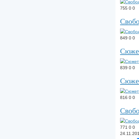
755
0
0
Своб
849
0
0
Сюже
839
0
0
Сюже
816
0
0
Своб
771
0
0
24.11.20