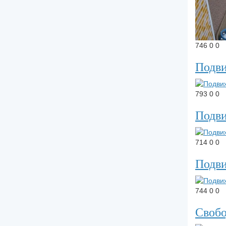
746
0
0
Подв
793
0
0
Подв
714
0
0
Подв
744
0
0
Своб