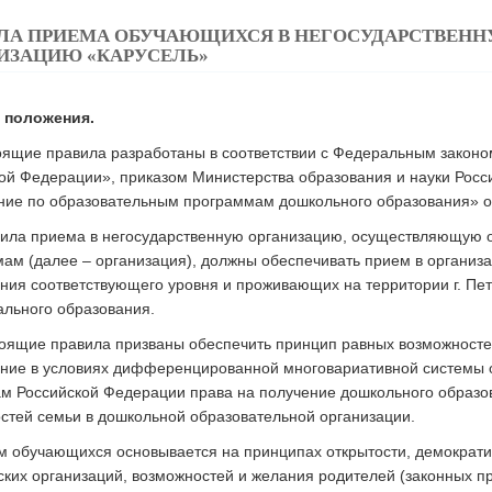
ЛА ПРИЕМА ОБУЧАЮЩИХСЯ В НЕГОСУДАРСТВЕН
ИЗАЦИЮ «КАРУСЕЛЬ»
е положения.
оящие правила разработаны в соответствии с Федеральным законо
ой Федерации», приказом Министерства образования и науки Рос
ние по образовательным программам дошкольного образования» о
вила приема в негосударственную организацию, осуществляющую
ам (далее – организация), должны обеспечивать прием в органи
ния соответствующего уровня и проживающих на территории г. Пет
льного образования.
тоящие правила призваны обеспечить принцип равных возможносте
ние в условиях дифференцированной многовариативной системы о
м Российской Федерации права на получение дошкольного образов
стей семьи в дошкольной образовательной организации.
м обучающихся основывается на принципах открытости, демократи
ких организаций, возможностей и желания родителей (законных пр