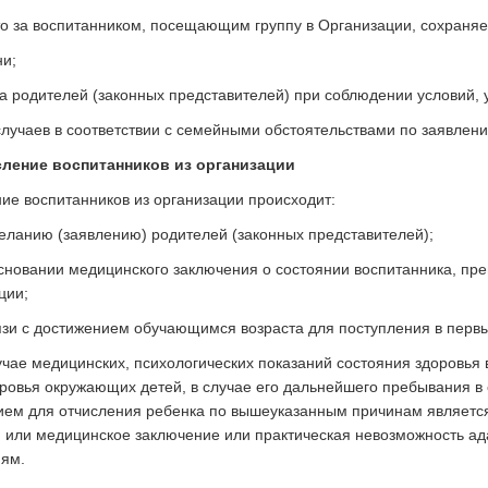
то за воспитанником, посещающим группу в Организации, сохраняе
и;
а родителей (законных представителей) при соблюдении условий, 
лучаев в соответствии с семейными обстоятельствами по заявлен
исление воспитанников из организации
ие воспитанников из организации происходит:
желанию (заявлению) родителей (законных представителей);
основании медицинского заключения о состоянии воспитанника, п
ции;
вязи с достижением обучающимся возраста для поступления в перв
лучае медицинских, психологических показаний состояния здоровья 
оровья окружающих детей, в случае его дальнейшего пребывания в 
ем для отчисления ребенка по вышеуказанным причинам является
 или медицинское заключение или практическая невозможность ад
иям.