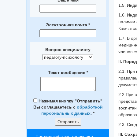
Ваше имя
1.5. Инд
1.6. Инд
наличии 
Электронная почта
*
Камчатск
1.7. В о
медицинс
Вопрос специалисту
членов с
II. Поря
2.1. При
Текст сообщения
*
правилам
документ
2.2.При 
Нажимая кнопку "Отправить"
представ
Вы соглашаетесь с
обработкой
воспитан
персональных данных
.
*
образова
2.3. Све
III. Со
Противодействие коррупции