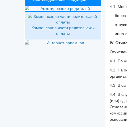
4.1. Мес
— болезн
— отпуск
Компенсация части родительской
оплаты
— иных с
IV. Отч
Отчислен
4.1. По 
4.2. На 
организа
4.3. В с
4.4. В с
(или) зд
Основани
комиссии
основан