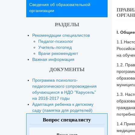
Сведения об образовательной
ПРАВИ
организации
ОРГАН
РАЗДЕЛЫ
I. Общи
Рекомендации специалистов
Педагог-психолог
1.1.Наст
Учитель-логопед
Российск
Врачи рекомендуют
на обуче
Важная информация
1.2. Пра
ДОКУМЕНТЫ
программ
образова
Программа психолого-
муниципа
педагогического сопровождения
обучающихся в НДО "Карусель"
1.3. Нас
на 2016-2017 годы
образова
Адаптация ребенка к детскому
граждана
саду (памятка для родителей)
потребно
Вопрос специалисту
1.4.Прие
медицинс