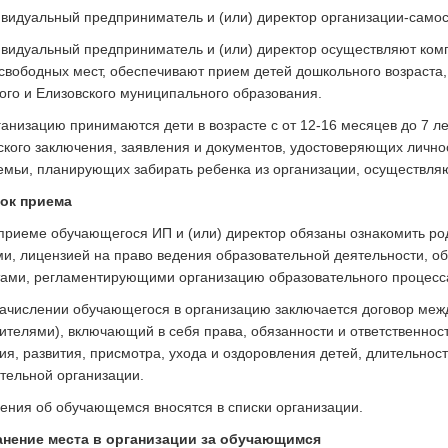
ивидуальный предприниматель и (или) директор организации-само
ивидуальный предприниматель и (или) директор осуществляют ком
свободных мест, обеспечивают прием детей дошкольного возраста,
ого и Елизовского муниципального образования.
рганизацию принимаются дети в возрасте с от 12-16 месяцев до 7 
кого заключения, заявления и документов, удостоверяющих личнос
емьи, планирующих забирать ребенка из организации, осуществля
док приема
 приеме обучающегося ИП и (или) директор обязаны ознакомить ро
и, лицензией на право ведения образовательной деятельности, о
ами, регламентирующими организацию образовательного процесс
зачислении обучающегося в организацию заключается договор меж
ителями), включающий в себя права, обязанности и ответственнос
ия, развития, присмотра, ухода и оздоровления детей, длительно
тельной организации.
дения об обучающемся вносятся в списки организации.
хранение места в организации за обучающимся