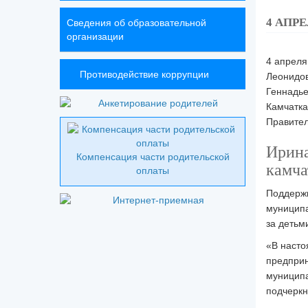
4 АПР
Сведения об образовательной
организации
4 апреля
Противодействие коррупции
Леонидов
Геннадье
Камчатка
Правител
Ирина
Компенсация части родительской
камча
оплаты
Поддержк
муниципа
за детьм
«В насто
предприн
муниципа
подчеркн