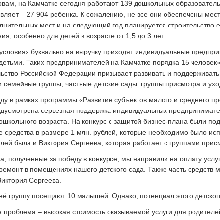
овам, на Камчатке сегодня работают 139 дошкольных образователь
авляет – 27 904 ребенка. К сожалению, не все они обеспечены мест
лнительных мест и на следующий год планируется строительство ещ
ия, особенно для детей в возрасте от 1,5 до 3 лет.
 условиях буквально на выручку приходят индивидуальные предпри
 детьми. Таких предпринимателей на Камчатке порядка 15 человек»
ьство Российской Федерации призывает развивать и поддерживать
и семейные группы, частные детские сады, группы присмотра и ухо
оду в рамках программы «Развитие субъектов малого и среднего п
дусмотрена серьезная поддержка индивидуальных предпринимател
ошкольного возраста. На конкурс с защитой бизнес-плана были пода
 средства в размере 1 млн. рублей, которые необходимо было исп
лей была и Виктория Сергеева, которая работает с группами присм
а, полученные за победу в конкурсе, мы направили на оплату услу
ремонт в помещениях нашего детского сада. Также часть средств
Виктория Сергеева.
её группу посещают 10 малышей. Однако, потенциал этого детского
 проблема – высокая стоимость оказываемой услуги для родителей