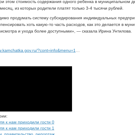
ри этом стоимость содержания одного ребенка в муниципальном де
 месяц, из которых родители платят только 3-4 тысячи рублей.
имо продумать систему субсидирования индивидуальных предпри
пенсировать хоть какую-то часть расходов, как это делается в мун
рисмотра и ухода более доступными», — сказала Ирина Унтилова.
ww.kamchatka.gov.ru/?cont=info&menu=1
…
фии:
и
,
правительство
,
репортаж