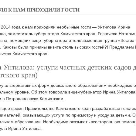
ЕЛЯ К НАМ ПРИХОДИЛИ ГОСТИ
 2014 года к нам приходили необычные гости — Унтилова Ирина
на, заместитель губернатора Камчатского края, Розгачева Наталья
вна, помощник вице-губернатора и телевизионная группа «Вести»
. Каковы были причины визита столь высоких гостей?! Предлагае
ьства Камчатского края.
 Унтилова: услуги частных детских садов 
тского края)
у альтернативных форм дошкольного образованиям необходимо об
льном уровне. Об этом говорила вице-губернатор Ирина Унтилова 
и в Петропавловске-Камчатском.
ящее время Правительство Камчатского края разрабатывает сист
имателей, оказывающих услуги по присмотру и уходу за детьми. О
льном образовании. Необходимо оказывать всестороннюю помощь 
ула Ирина Унтилова.